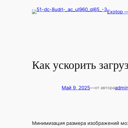
Перейти
Exotop 
к
содержимому
Как ускорить загру
Май 9, 2025
—
admi
от автора
Минимизация размера изображений мож