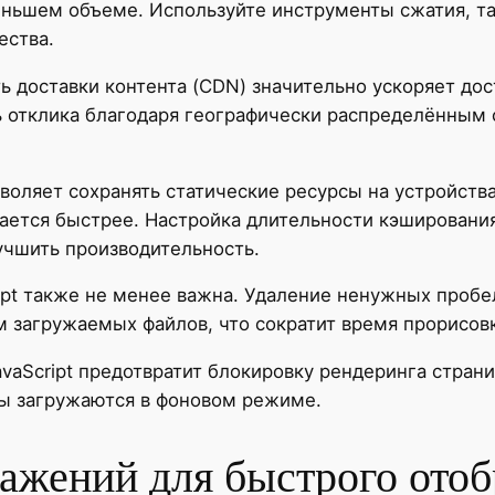
ньшем объеме. Используйте инструменты сжатия, та
ества.
ь доставки контента (CDN) значительно ускоряет дос
ь отклика благодаря географически распределённым
оляет сохранять статические ресурсы на устройства
ется быстрее. Настройка длительности кэширования
учшить производительность.
ipt также не менее важна. Удаление ненужных пробе
 загружаемых файлов, что сократит время прорисов
vaScript предотвратит блокировку рендеринга стран
пты загружаются в фоновом режиме.
ажений для быстрого ото