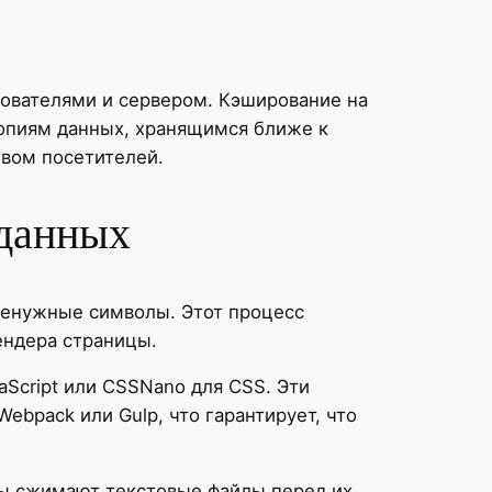
ователями и сервером. Кэширование на
копиям данных, хранящимся ближе к
твом посетителей.
 данных
 ненужные символы. Этот процесс
ендера страницы.
aScript или CSSNano для CSS. Эти
bpack или Gulp, что гарантирует, что
тмы сжимают текстовые файлы перед их