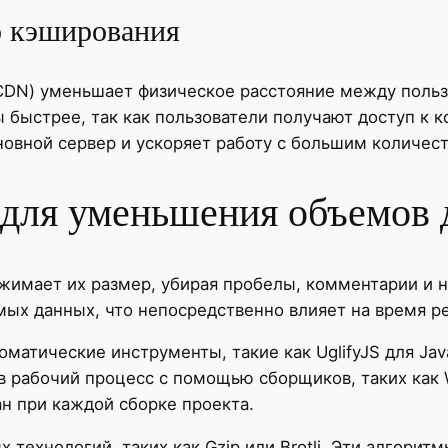
о кэширования
CDN) уменьшает физическое расстояние между польз
ы быстрее, так как пользователи получают доступ к 
новной сервер и ускоряет работу с большим количес
для уменьшения объемов
сжимает их размер, убирая пробелы, комментарии и
ых данных, что непосредственно влияет на время р
матические инструменты, такие как UglifyJS для Jav
 рабочий процесс с помощью сборщиков, таких как We
н при каждой сборке проекта.
технологий, таких как Gzip или Brotli. Эти алгори